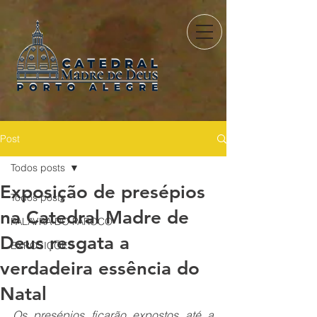
Post
Todos posts
Exposição de presépios
Todos posts
na Catedral Madre de
PALAVRA DO PÁROCO
Deus resgata a
EXPOSIÇÕES
verdadeira essência do
Natal
Os presépios ficarão expostos até a 