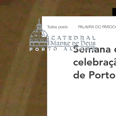
Todos posts
PALAVRA DO PÁROC
Semana 
celebraç
de Porto