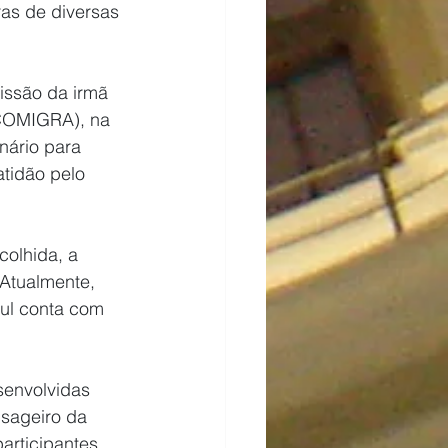
as de diversas 
issão da irmã 
ACOMIGRA), na 
nário para 
tidão pelo 
olhida, a 
Atualmente, 
ul conta com 
senvolvidas 
sageiro da 
rticipantes 