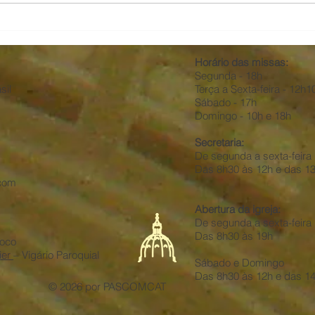
Fraternidade e Amizade
Cate
Social
Conv
Horário das missas:
Segunda - 18h
sil
Terça
a Sexta-feira - 12h1
Sábado - 17h
Domingo - 10h e 18h
Secretaria:
De segunda a sexta-feira
Das 8h30 às 12h e das 1
com
Abertura da igreja:
De
segunda a sexta-feira
Das 8h30 às 19h
oco
ier
– Vigário Paroquial
Sábado e Domingo
Das 8h30 às 12h e das 14
© 2026 por PASCOMCAT