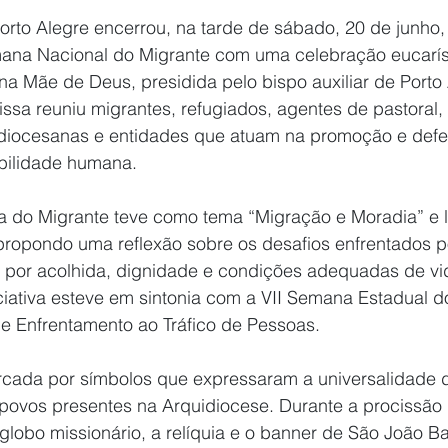
rto Alegre encerrou, na tarde de sábado, 20 de junho, 
mana Nacional do Migrante com uma celebração eucarís
na Mãe de Deus, presidida pelo bispo auxiliar de Porto
ssa reuniu migrantes, refugiados, agentes de pastoral,
uidiocesanas e entidades que atuam na promoção e defes
ilidade humana.
a do Migrante teve como tema “Migração e Moradia” e 
propondo uma reflexão sobre os desafios enfrentados p
 por acolhida, dignidade e condições adequadas de vid
ciativa esteve em sintonia com a VII Semana Estadual d
 e Enfrentamento ao Tráfico de Pessoas.
rcada por símbolos que expressaram a universalidade da
 povos presentes na Arquidiocese. Durante a procissão 
lobo missionário, a relíquia e o banner de São João Bat