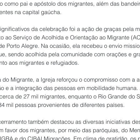
do como pai e apóstolo dos migrantes, além das bandeir
entes na capital gaúcha.
nificativos da celebração foi a ação de graças pela m
nto ao Serviço de Acolhida e Orientação ao Migrante (
e Porto Alegre. Na ocasião, ela recebeu o envio missio
e, sendo acolhida pela comunidade com orações e gra
unto aos migrantes e refugiados.
do Migrante, a Igreja reforçou o compromisso com a ac
o e a integração das pessoas em mobilidade humana. 
 cerca de 27 mil migrantes, enquanto o Rio Grande do S
 mil pessoas provenientes de diferentes países.
erramento também destacou as diversas iniciativas de
m favor dos migrantes, por meio das paróquias, do Men
RA e do CIBAI Migrações. Em clima de gratidão, os pa