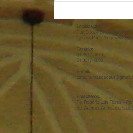
Localização:
Rua Duque de Caxias,1047
Centro, Porto Alegre/RS - Bra
Contato:
51 3517-4679
51 3517-4680
E-mail:
catedralmaededeus@gmail.
Presbíteros:
Pe. Rogério Luís Flôres
– Pár
Pe. Ademar Agostinho Sauth