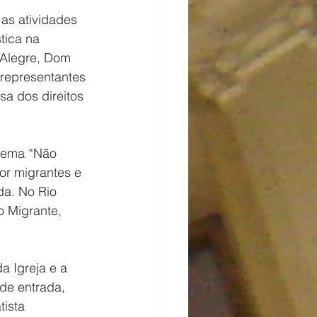
as atividades 
tica na 
 Alegre, Dom 
 representantes 
a dos direitos 
lema “Não 
or migrantes e 
a. No Rio 
o Migrante, 
 Igreja e a 
de entrada, 
ista 