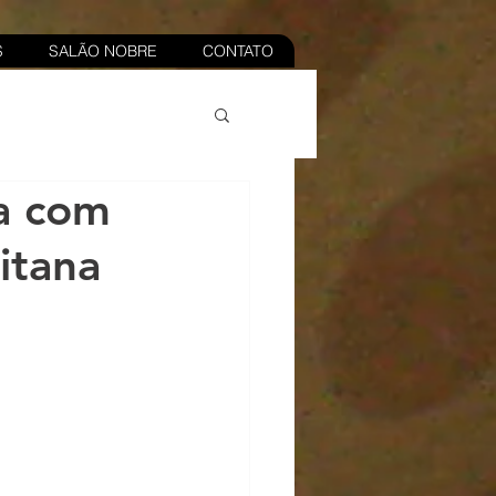
S
SALÃO NOBRE
CONTATO
a com
itana