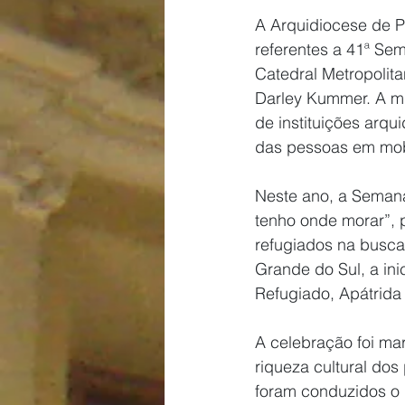
A Arquidiocese de Po
referentes a 41ª Se
Catedral Metropolita
Darley Kummer. A mi
de instituições arq
das pessoas em mob
Neste ano, a Seman
tenho onde morar”, 
refugiados na busca
Grande do Sul, a ini
Refugiado, Apátrida
A celebração foi ma
riqueza cultural dos
foram conduzidos o g