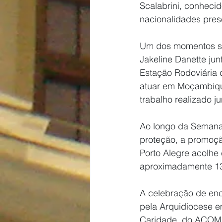
Scalabrini, conheci
nacionalidades pres
Um dos momentos sig
Jakeline Danette ju
Estação Rodoviária d
atuar em Moçambiqu
trabalho realizado j
Ao longo da Semana 
proteção, a promoçã
Porto Alegre acolhe
aproximadamente 134
A celebração de enc
pela Arquidiocese e
Caridade, do ACOMIG