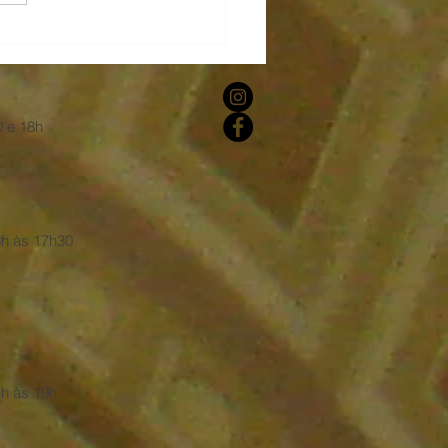
dral Madre de Deus
ida
0 e 18h
3h às 17h30
h às 19h